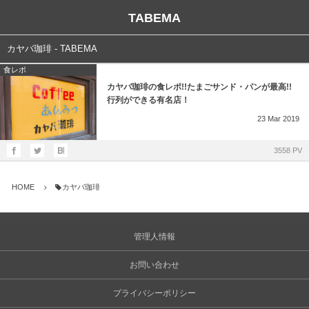
TABEMA
カヤバ珈琲 - TABEMA
食レポ
カヤバ珈琲の食レポ!!たまごサンド・パンが最高!!
行列ができる有名店！
23
Mar
2019
3558 PV
HOME
カヤバ珈琲
管理人情報
お問い合わせ
プライバシーポリシー