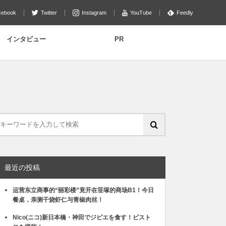
cebook
Twitter
Instagram
YouTube
Feedly
インタビュー
PR
最近の投稿
运营东立商事的“丽彩楼”竟开在笹塚的商场B1！今日
餐桌，亲测干烧虾仁与青椒肉丝！
Nico(ニコ)新日本橋・神田でジビエを食す！ビスト