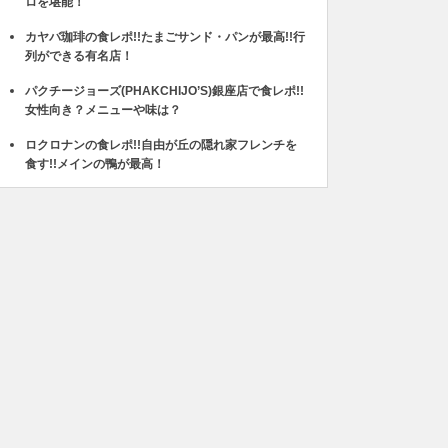
ロを堪能！
カヤバ珈琲の食レポ!!たまごサンド・パンが最高!!行
列ができる有名店！
パクチージョーズ(PHAKCHIJO’S)銀座店で食レポ!!
女性向き？メニューや味は？
ロクロナンの食レポ!!自由が丘の隠れ家フレンチを
食す!!メインの鴨が最高！